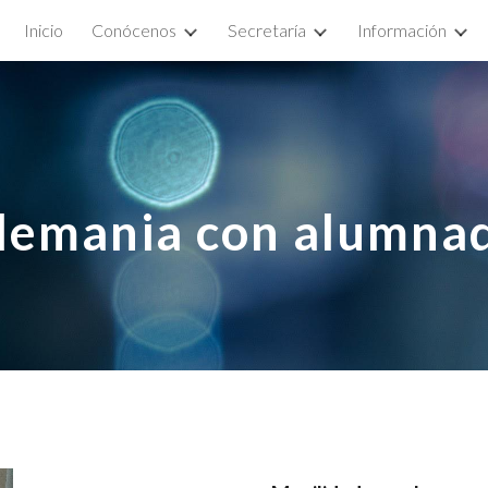
Inicio
Conócenos
Secretaría
Información
ip to main content
Skip to navigat
lemania con alumna