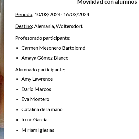
Movilidad con alumnos 
Periodo
:
1
0
/0
3
/202
4
-
16
/0
3
/202
4
Destino
:
Alemania, Woltersdorf.
Profesorado
participante
:
Carmen Mesonero Bartolomé
Amaya Gómez Blanco
Alumnado participante
:
Amy Lawrence
Darío Marcos
Eva Montero
Catalina de la mano
Irene García
Miriam Iglesias